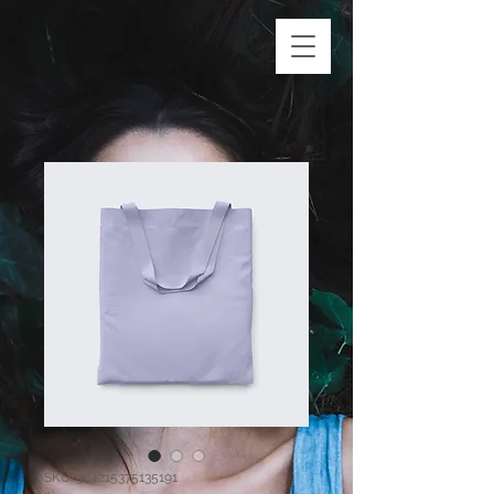
SKU: 364215375135191