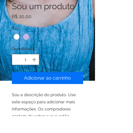
Sou um produto
Preço
R$ 20,00
Cor
*
Quantidade
*
Adicionar ao carrinho
Sou a descrição do produto. Use 
este espaço para adicionar mais 
informações. Os compradores 
gostam de saber o que estão 
adquirindo antes de comprar.