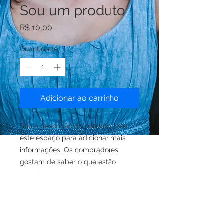
Sou um produto
Preço
R$ 10,00
Quantidade
*
Adicionar ao carrinho
Sou a descrição do produto. Use 
este espaço para adicionar mais 
informações. Os compradores 
gostam de saber o que estão 
adquirindo antes de comprar.
DETALHES DO PRODUTO